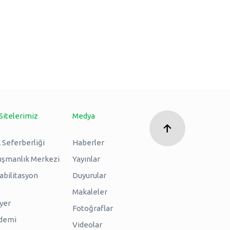
Sitelerimiz
Medya
 Seferberliği
Haberler
nışmanlık Merkezi
Yayınlar
abilitasyon
Duyurular
Makaleler
iyer
Fotoğraflar
ademi
Videolar