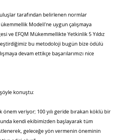
uluşlar tarafından belirlenen normlar
M Mükemmellik Modeli’ne uygun çalışmaya
lgesi ve EFQM Mükemmellikte Yetkinlik 5 Yıldız
lleştirdiğimiz bu metodoloji bugün bize ödülü
şmaya devam ettikçe başarılarımızı nice
şöyle konuştu:
 önem veriyor; 100 yılı geride bırakan köklü bir
uğunda kendi ekibimizden başlayarak tüm
i üstlenerek, geleceğe yön vermenin öneminin