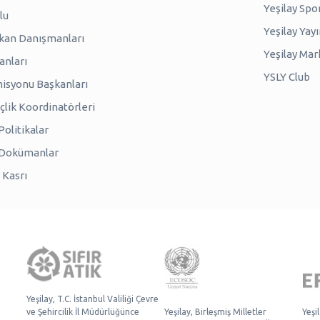
Yeşilay Spo
lu
Yeşilay Yayı
kan Danışmanları
Yeşilay Mar
anları
YSLY Club
isyonu Başkanları
lik Koordinatörleri
olitikalar
 Dokümanlar
 Kasrı
Yeşilay, T.C. İstanbul Valiliği Çevre
ve Şehircilik İl Müdürlüğünce
Yeşilay, Birleşmiş Milletler
Yeşi