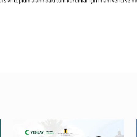
sivil toplum alanındaki tüm kurumlar için ilham verici ve mot