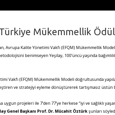
ı Türkiye Mükemmellik Ödülü
ından, Avrupa Kalite Yönetimi Vakfı (EFQM) Mükemmellik Mod
 metodolojisini benimseyen Yeşilay, 100’üncü yaşında bağımlıl
imi Vakfı (EFQM) Mükemmellik Modeli doğrultusunda yapılan
tiren ve stratejiyi eyleme dönüştürerek tartışmasız üstün ba
ına uygun projeleri ile 7’den 77’ye herkese “iyi ve sağlıklı yaş
lay Genel Başkanı Prof. Dr. Mücahit Öztürk
şunları söyled