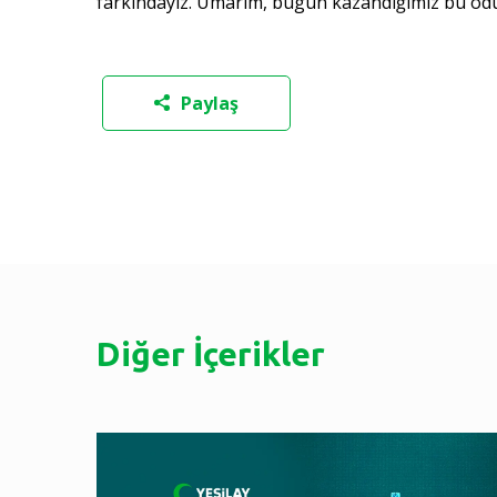
farkındayız. Umarım, bugün kazandığımız bu ödül 
Paylaş
Diğer İçerikler