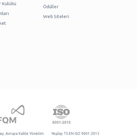
r Kulübü
Ödüller
nları
Web Siteleri
ket
lay, Avrupa Kalite Yönetim
Yeşilay TS EN ISO 9001:2015