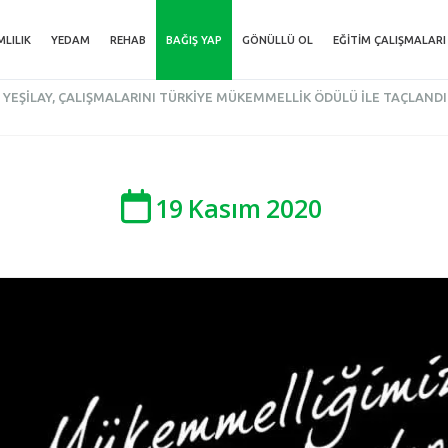
MLILIK
YEDAM
REHAB
BAĞIŞ YAP
GÖNÜLLÜ OL
EĞITIM ÇALIŞMALARI
YEŞILAY, ÇALIŞMALARINI TÜRKIYE MÜKEMMELLIK ÖDÜLÜ İLE TAÇLANDI
19
Kasım
2020