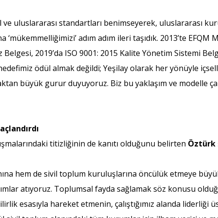
 ve uluslararası standartları benimseyerek, uluslararası kur
na ‘mükemmelliğimizi’ adım adım ileri taşıdık. 2013’te EFQ
ız Belgesi, 2019’da ISO 9001: 2015 Kalite Yönetim Sistemi Be
hedefimiz ödül almak değildi; Yeşilay olarak her yönüyle içse
tan büyük gurur duyuyoruz. Biz bu yaklaşım ve modelle çalı
açlandırdı
ışmalarındaki titizliğinin de kanıtı olduğunu belirten
Öztürk
nına hem de sivil toplum kuruluşlarına öncülük etmeye büyük
adımlar atıyoruz. Toplumsal fayda sağlamak söz konusu old
lirlik esasıyla hareket etmenin, çalıştığımız alanda liderliğ