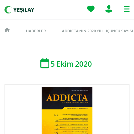
HABERLER
ADDICTA’NIN 2020 YILI ÜÇÜNCÜ SAYIS
5
Ekim
2020