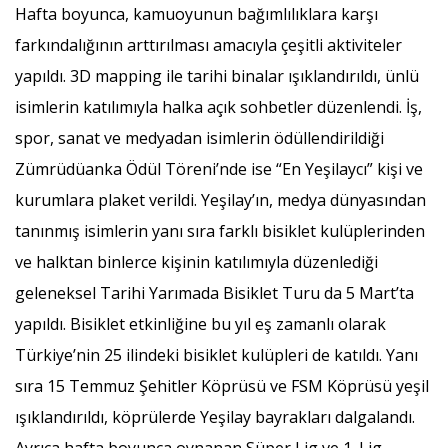
Hafta boyunca, kamuoyunun bağımlılıklara karşı
farkındalığının arttırılması amacıyla çeşitli aktiviteler
yapıldı. 3D mapping ile tarihi binalar ışıklandırıldı, ünlü
isimlerin katılımıyla halka açık sohbetler düzenlendi. İş,
spor, sanat ve medyadan isimlerin ödüllendirildiği
Zümrüdüanka Ödül Töreni’nde ise “En Yeşilaycı” kişi ve
kurumlara plaket verildi. Yeşilay’ın, medya dünyasından
tanınmış isimlerin yanı sıra farklı bisiklet kulüplerinden
ve halktan binlerce kişinin katılımıyla düzenlediği
geleneksel Tarihi Yarımada Bisiklet Turu da 5 Mart’ta
yapıldı. Bisiklet etkinliğine bu yıl eş zamanlı olarak
Türkiye’nin 25 ilindeki bisiklet kulüpleri de katıldı. Yanı
sıra 15 Temmuz Şehitler Köprüsü ve FSM Köprüsü yeşil
ışıklandırıldı, köprülerde Yeşilay bayrakları dalgalandı.
Ayrıca hafta boyunca oynanan Süper Lig ve 1. Lig