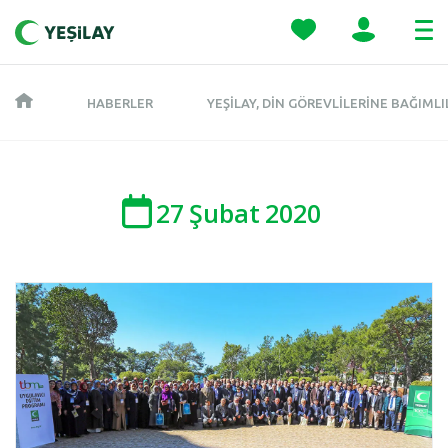
HABERLER
YEŞILAY, DIN GÖREVLILERINE BAĞIML
27
Şubat
2020