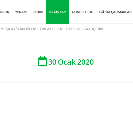
MLILIK
YEDAM
REHAB
BAĞIŞ YAP
GÖNÜLLÜ OL
EĞITIM ÇALIŞMALARI
YEŞILAY’DAN İŞITME ENGELLILERE ÖZEL DIJITAL İÇERIK
30
Ocak
2020