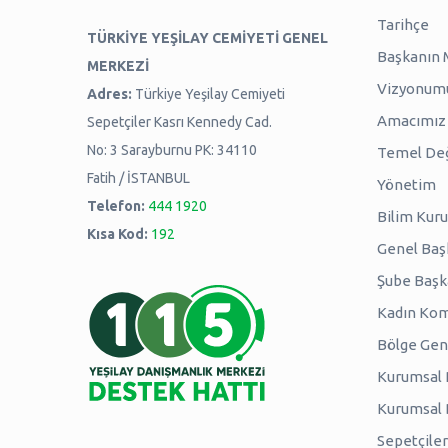
Tarihçe
TÜRKİYE YEŞİLAY CEMİYETİ GENEL
Başkanın 
MERKEZİ
Vizyonum
Adres:
Türkiye Yeşilay Cemiyeti
Amacımız -
Sepetçiler Kasrı Kennedy Cad.
No: 3 Sarayburnu PK: 34110
Temel Değ
Fatih / İSTANBUL
Yönetim
Telefon:
444 1920
Bilim Kuru
Kısa Kod:
192
Genel Baş
Şube Başk
Kadın Kom
Bölge Genç
Kurumsal P
Kurumsal
Sepetçiler