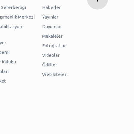
 Seferberliği
Haberler
nışmanlık Merkezi
Yayınlar
abilitasyon
Duyurular
Makaleler
iyer
Fotoğraflar
ademi
Videolar
r Kulübü
Ödüller
nları
Web Siteleri
ket