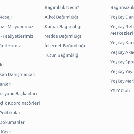
Bağımlılık Nedir?
Bağımsızlık
Mesajı
Alkol Bağımlılığı
Yeşilay Da
uz - Misyonumuz
Kumar Bağımlılığı
Yeşilay Reh
Merkezleri
 Faaliyetlerimiz
Madde Bağımlılığı
Yeşilay Kar
erlerimiz
İnternet Bağımlılığı
Yeşilay Ak
Tütün Bağımlılığı
Yeşilay Spo
lu
Yeşilay Yayı
kan Danışmanları
Yeşilay Mar
anları
YSLY Club
isyonu Başkanları
lik Koordinatörleri
olitikalar
 Dokümanlar
 Kasrı