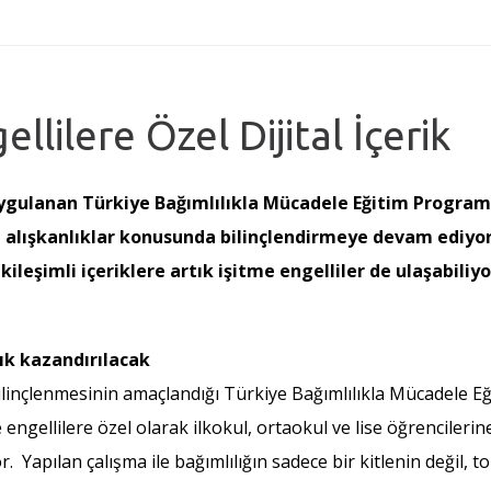
llilere Özel Dijital İçerik
le uygulanan Türkiye Bağımlılıkla Mücadele Eğitim Progra
lı alışkanlıklar konusunda bilinçlendirmeye devam ediyo
leşimli içeriklere artık işitme engelliler de ulaşabiliyo
lık kazandırılacak
ilinçlenmesinin amaçlandığı Türkiye Bağımlılıkla Mücadele Eğ
ellilere özel olarak ilkokul, ortaokul ve lise öğrencilerine 
yor. Yapılan çalışma ile bağımlılığın sadece bir kitlenin değ