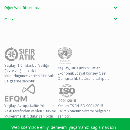
Diğer Web Sitelerimiz
Medya
Yeşilay, T.C. İstanbul Valiliği
Yeşilay, Birleşmiş Milletler
Çevre ve Şehircilik İl
Ekonomik Sosyal Konsey Özel
Müdürlüğünce verilen Sıfır Atık
Danışmanlık Statüsüne sahiptir.
Belgesi'ne sahiptir.
Yeşilay, Avrupa Kalite Yönetim
Yeşilay TS EN ISO 9001:2015
Vakfı tarafından verilen “Türkiye
Kalite Yönetim Sistemi belgesine
Mükemmellik Ödülü” sahibidir.
sahiptir.
Web sitemizde en iyi deneyimi yaşamanızı sağlamak için