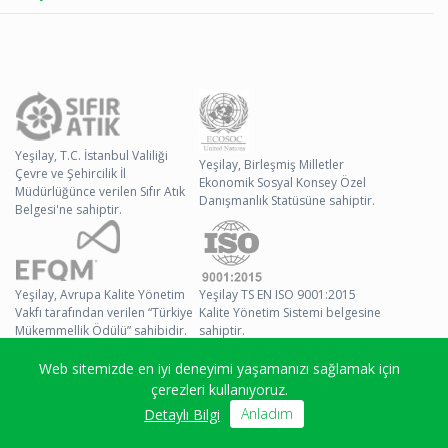
Yeşilay, T.C. İstanbul Valiliği
Yeşilay, Birleşmiş Milletler
Çevre ve Şehircilik İl
Ekonomik Sosyal Konsey Özel
Müdürlüğünce verilen Sıfır Atık
Danışmanlık Statüsüne sahiptir.
Belgesi'ne sahiptir.
Yeşilay, Avrupa Kalite Yönetim
Yeşilay TS EN ISO 9001:2015
Vakfı tarafından verilen “Türkiye
Kalite Yönetim Sistemi belgesine
Mükemmellik Ödülü” sahibidir.
sahiptir.
Web sitemizde en iyi deneyimi yaşamanızı sağlamak için
© 2026 Yeşilay Tüm
çerezleri kullanıyoruz.
Hakları Saklıdır
Anladım
Detaylı Bilgi