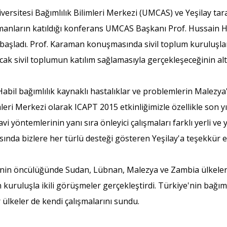
versitesi Bağımlılık Bilimleri Merkezi (UMCAS) ve Yeşilay ta
manların katıldığı konferans UMCAS Başkanı Prof. Hussain Ha
 başladı. Prof. Karaman konuşmasında sivil toplum kuruluşlar
ancak sivil toplumun katılım sağlamasıyla gerçekleşeceğinin altı
il bağımlılık kaynaklı hastalıklar ve problemlerin Malezya'da
mleri Merkezi olarak ICAPT 2015 etkinliğimizle özellikle son
avi yöntemlerinin yanı sıra önleyici çalışmaları farklı yerli
ında bizlere her türlü desteği gösteren Yeşilay'a teşekkür e
in öncülüğünde Sudan, Lübnan, Malezya ve Zambia ülkelerin
n kuruluşla ikili görüşmeler gerçekleştirdi. Türkiye'nin bağ
 ülkeler de kendi çalışmalarını sundu.