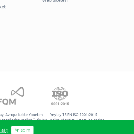
Web Siteleri
ket
lay, Avrupa Kalite Yönetim
Yeşilay TS EN ISO 9001:2015
ı tarafından verilen “Türkiye
Kalite Yönetim Sistemi belgesine
mmellik Ödülü” sahibidir.
sahiptir.
Anladım
Bilgi