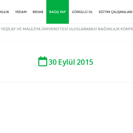
MLILIK
YEDAM
REHAB
BAĞIŞ YAP
GÖNÜLLÜ OL
EĞITIM ÇALIŞMALARI
YEŞILAY VE MALEZYA ÜNIVERSITESI ULUSLARARASI BAĞIMLILIK KONF
30
Eylül
2015