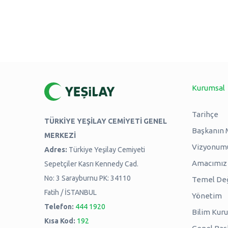
Kurumsal
Tarihçe
TÜRKİYE YEŞİLAY CEMİYETİ GENEL
Başkanın 
MERKEZİ
Vizyonum
Adres:
Türkiye Yeşilay Cemiyeti
Amacımız -
Sepetçiler Kasrı Kennedy Cad.
No: 3 Sarayburnu PK: 34110
Temel Değ
Fatih / İSTANBUL
Yönetim
Telefon:
444 1920
Bilim Kuru
Kısa Kod:
192