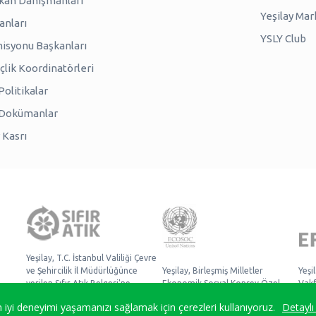
kan Danışmanları
Yeşilay Mar
anları
YSLY Club
isyonu Başkanları
lik Koordinatörleri
olitikalar
 Dokümanlar
 Kasrı
Yeşilay, T.C. İstanbul Valiliği Çevre
ve Şehircilik İl Müdürlüğünce
Yeşilay, Birleşmiş Milletler
Yeşi
verilen Sıfır Atık Belgesi'ne
Ekonomik Sosyal Konsey Özel
Vakf
sahiptir.
Danışmanlık Statüsüne sahiptir.
Müke
iyi deneyimi yaşamanızı sağlamak için çerezleri kullanıyoruz.
Detaylı 