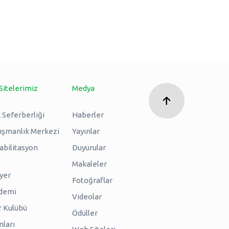
Sitelerimiz
Medya
 Seferberliği
Haberler
nışmanlık Merkezi
Yayınlar
abilitasyon
Duyurular
Makaleler
iyer
Fotoğraflar
ademi
Videolar
r Kulübü
Ödüller
nları