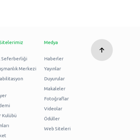
Sitelerimiz
Medya
 Seferberliği
Haberler
nışmanlık Merkezi
Yayınlar
abilitasyon
Duyurular
Makaleler
iyer
Fotoğraflar
ademi
Videolar
r Kulübü
Ödüller
nları
Web Siteleri
ket