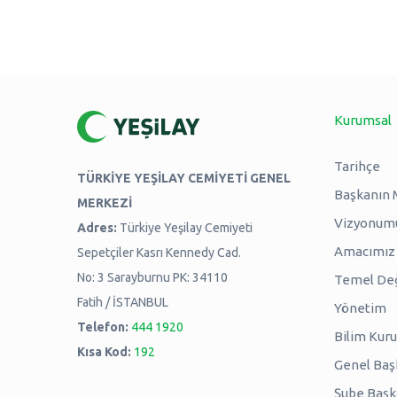
Kurumsal
Tarihçe
TÜRKİYE YEŞİLAY CEMİYETİ GENEL
Başkanın 
MERKEZİ
Vizyonum
Adres:
Türkiye Yeşilay Cemiyeti
Amacımız -
Sepetçiler Kasrı Kennedy Cad.
No: 3 Sarayburnu PK: 34110
Temel Değ
Fatih / İSTANBUL
Yönetim
Telefon:
444 1920
Bilim Kuru
Kısa Kod:
192
Genel Baş
Şube Başk