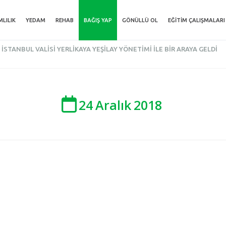
MLILIK
YEDAM
REHAB
BAĞIŞ YAP
GÖNÜLLÜ OL
EĞITIM ÇALIŞMALARI
İSTANBUL VALISI YERLIKAYA YEŞILAY YÖNETIMI ILE BIR ARAYA GELDI
24
Aralık
2018