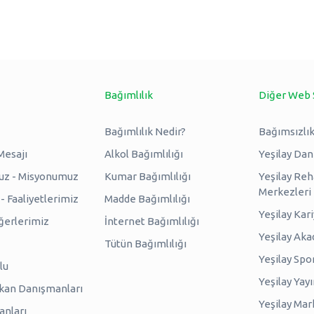
Bağımlılık
Diğer Web 
Bağımlılık Nedir?
Bağımsızlık
Mesajı
Alkol Bağımlılığı
Yeşilay Da
uz - Misyonumuz
Kumar Bağımlılığı
Yeşilay Reh
Merkezleri
 Faaliyetlerimiz
Madde Bağımlılığı
Yeşilay Kar
erlerimiz
İnternet Bağımlılığı
Yeşilay Ak
Tütün Bağımlılığı
Yeşilay Spo
lu
Yeşilay Yayı
kan Danışmanları
Yeşilay Mar
anları