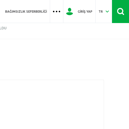
BAĞIMSIZLIK SEFERBERLIĞI
GIRIŞ YAP
TR
ULDU