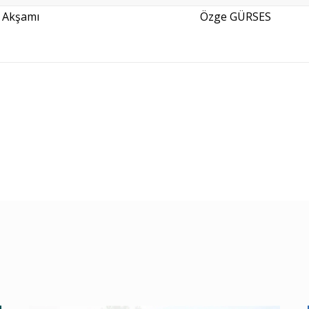
ı Akşamı
Özge GÜRSES