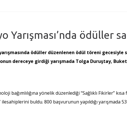
ryo Yarışması’nda ödüller sa
yo yarışmasında ödüller düzenlenen ödül töreni gecesiyle 
yonun dereceye girdiği yarışmada Tolga Duruştay, Buke
loji bağımlılığına yönelik düzenlediği “Sağlıklı Fikirler” kısa
i” ilesahiplerini buldu. 800 başvurunun yapıldığı yarışmada