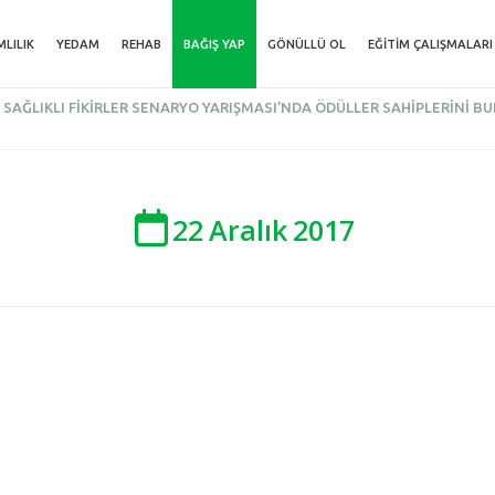
MLILIK
YEDAM
REHAB
BAĞIŞ YAP
GÖNÜLLÜ OL
EĞITIM ÇALIŞMALARI
SAĞLIKLI FIKIRLER SENARYO YARIŞMASI’NDA ÖDÜLLER SAHIPLERINI B
22
Aralık
2017