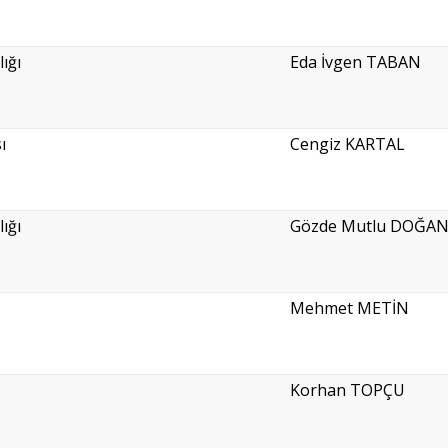
ığı
Eda İvgen TABAN
ı
Cengiz KARTAL
ığı
Gözde Mutlu DOĞA
Mehmet METİN
Korhan TOPÇU