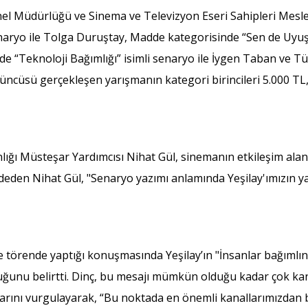
el Müdürlüğü ve Sinema ve Televizyon Eseri Sahipleri Meslek B
enaryo ile Tolga Duruştay, Madde kategorisinde “Sen de Uy
de “Teknoloji Bağımlığı” isimli senaryo ile İygen Taban ve T
’üncüsü gerçekleşen yarışmanın kategori birincileri 5.000 TL, i
ğı Müsteşar Yardımcısı Nihat Gül, sinemanın etkileşim alanı
den Nihat Gül, "Senaryo yazımı anlamında Yeşilay'ımızın yapt
törende yaptığı konuşmasında Yeşilay’ın "İnsanlar bağımlın i
lduğunu belirtti. Dinç, bu mesajı mümkün olduğu kadar çok ka
arını vurgulayarak, “Bu noktada en önemli kanallarımızdan b