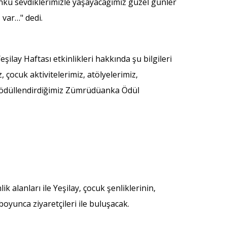
nkü sevdiklerimizle yaşayacağımız güzel günler
z var…" dedi.
ilay Haftası etkinlikleri hakkında şu bilgileri
, çocuk aktivitelerimiz, atölyelerimiz,
rı ödüllendirdiğimiz Zümrüdüanka Ödül
 alanları ile Yeşilay, çocuk şenliklerinin,
boyunca ziyaretçileri ile buluşacak.