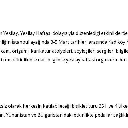
 Yeşilay, Yeşilay Haftası dolayısıyla düzenlediği etkinliklerd
inliğin İstanbul ayağında 3-5 Mart tarihleri arasında Kadıkö
cam, origami, karikatür atölyeleri, söyleşiler, sergiler, bilgi
 tüm etkinliklere dair bilgilere yesilayhaftasi.org üzerinden u
siz olarak herkesin katılabileceği bisiklet turu 35 il ve 4 ül
n, Yunanistan ve Bulgaristan'daki etkinlikte pedallar sağlıkl