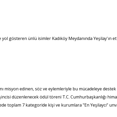
 yol gösteren ünlü isimler Kadıköy Meydanında Yeşilay'ın etki
ını misyon edinen, söz ve eylemleriyle bu mücadeleye destek 
eşincisi düzenlenecek ödül töreni T.C. Cumhurbaşkanlığı hi
cede toplam 7 kategoride kişi ve kurumlara "En Yeşilaycı" unv