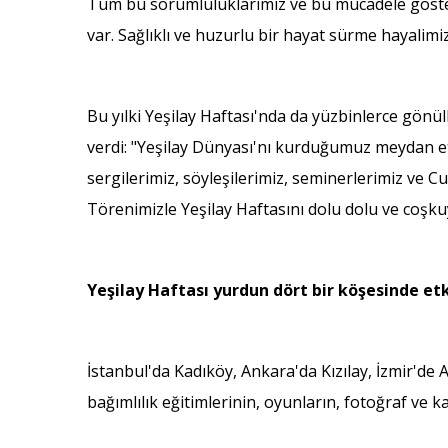
Tüm bu sorumluluklarımız ve bu mücadele gösteri
var. Sağlıklı ve huzurlu bir hayat sürme hayalim
Bu yılki Yeşilay Haftası'nda da yüzbinlerce gönül
verdi: "Yeşilay Dünyası'nı kurduğumuz meydan etkinl
sergilerimiz, söyleşilerimiz, seminerlerimiz ve
Törenimizle Yeşilay Haftasını dolu dolu ve coşkuy
Yeşilay Haftası yurdun dört bir köşesinde etk
İstanbul'da Kadıköy, Ankara'da Kızılay, İzmir'de A
bağımlılık eğitimlerinin, oyunların, fotoğraf ve k