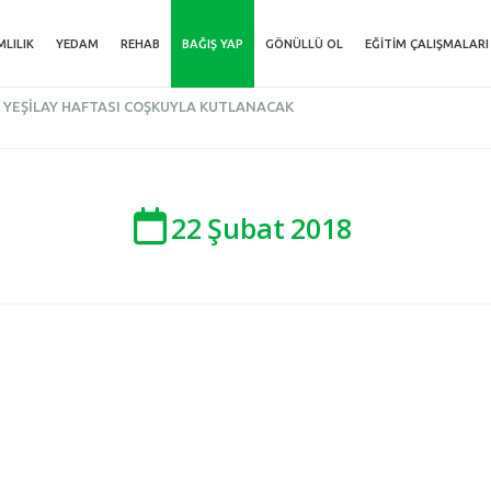
MLILIK
YEDAM
REHAB
BAĞIŞ YAP
GÖNÜLLÜ OL
EĞITIM ÇALIŞMALARI
YEŞILAY HAFTASI COŞKUYLA KUTLANACAK
22
Şubat
2018