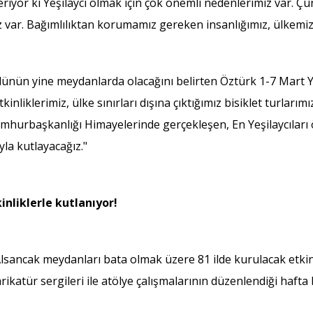
yor ki Yeşilaycı olmak için çok önemli nedenlerimiz var. Çü
iz var. Bağımlılıktan korumamız gereken insanlığımız, ülkemi
lünün yine meydanlarda olacağını belirten Öztürk 1-7 Mart Yeş
iklerimiz, ülke sınırları dışına çıktığımız bisiklet turlarımız
 Cumhurbaşkanlığı Himayelerinde gerçekleşen, En Yeşilaycıla
la kutlayacağız."
inliklerle kutlanıyor!
lsancak meydanları bata olmak üzere 81 ilde kurulacak etkinlik
arikatür sergileri ile atölye çalışmalarının düzenlendiği hafta 