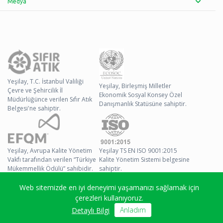
Medya
Yeşilay, T.C. İstanbul Valiliği
Yeşilay, Birleşmiş Milletler
Çevre ve Şehircilik İl
Ekonomik Sosyal Konsey Özel
Müdürlüğünce verilen Sıfır Atık
Danışmanlık Statüsüne sahiptir.
Belgesi'ne sahiptir.
Yeşilay, Avrupa Kalite Yönetim
Yeşilay TS EN ISO 9001:2015
Vakfı tarafından verilen “Türkiye
Kalite Yönetim Sistemi belgesine
Mükemmellik Ödülü” sahibidir.
sahiptir.
Web sitemizde en iyi deneyimi yaşamanızı sağlamak için
© 2026 Yeşilay Tüm
çerezleri kullanıyoruz.
Hakları Saklıdır
Anladım
Detaylı Bilgi