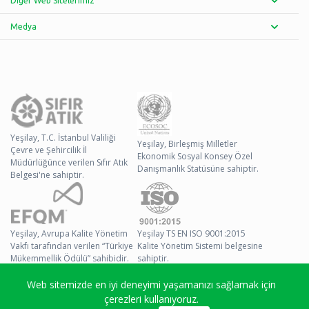
Diğer Web Sitelerimiz
Medya
Yeşilay, T.C. İstanbul Valiliği
Yeşilay, Birleşmiş Milletler
Çevre ve Şehircilik İl
Ekonomik Sosyal Konsey Özel
Müdürlüğünce verilen Sıfır Atık
Danışmanlık Statüsüne sahiptir.
Belgesi'ne sahiptir.
Yeşilay, Avrupa Kalite Yönetim
Yeşilay TS EN ISO 9001:2015
Vakfı tarafından verilen “Türkiye
Kalite Yönetim Sistemi belgesine
Mükemmellik Ödülü” sahibidir.
sahiptir.
Web sitemizde en iyi deneyimi yaşamanızı sağlamak için
© 2026 Yeşilay Tüm
çerezleri kullanıyoruz.
Hakları Saklıdır