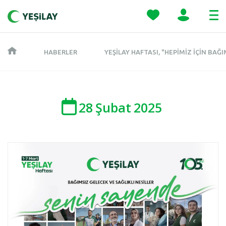
HABERLER
YEŞILAY HAFTASI, "HEPIMIZ İÇIN BA
28
Şubat
2025