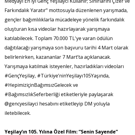
Medyayı En İyi Genç Yeşilaycı Kullanır; Sınırlarını Çizer ve
Farkındalık Yaratır" mottosuyla düzenlenen yarışmada,
gençler bağımlılıklarla mücadeleye yönelik farkındalık
oluşturan kısa videolar hazırlayarak yarışmaya
katılabilecek. Toplam 70.000 TL'ye varan ödülün
dağıtılacağı yarışmaya son başvuru tarihi 4 Mart olarak
belirlenirken, kazananlar 7 Mart’ta açıklanacak.
Yarışmaya katılmak isteyenler, hazırladıkları videoları
#GençYeşilay, #Türkiye’ninYeşilayı105Yaşında,
#HepimiziçinBağımsızGelecek ve
#BağımsızlıkSeferberliği etiketleriyle paylaşarak
@gencyesilayci hesabını etiketleyip DM yoluyla
iletebilecek.
Yeşilay’ın 105. Yılına Özel Film: “Senin Sayende”