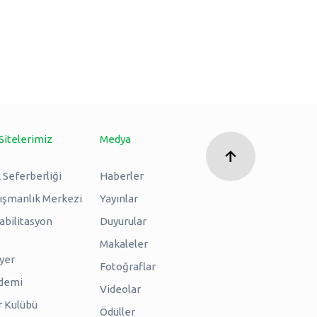
Sitelerimiz
Medya
 Seferberliği
Haberler
nışmanlık Merkezi
Yayınlar
abilitasyon
Duyurular
Makaleler
iyer
Fotoğraflar
ademi
Videolar
r Kulübü
Ödüller