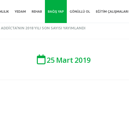
MLILIK
YEDAM
REHAB
BAĞIŞ YAP
GÖNÜLLÜ OL
EĞITIM ÇALIŞMALARI
ADDICTA’NIN 2018 YILI SON SAYISI YAYIMLANDI
25
Mart
2019