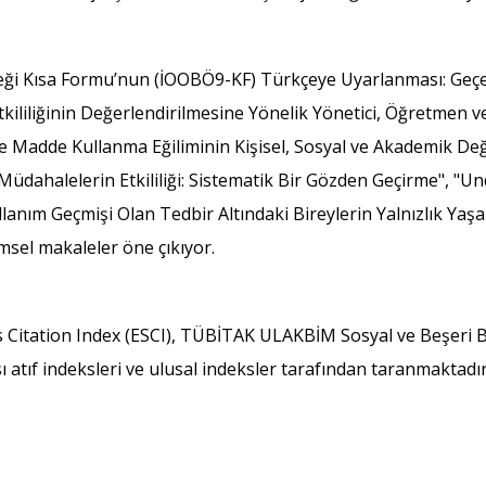
 Kısa Formu’nun (İOOBÖ9-KF) Türkçeye Uyarlanması: Geçerli
ililiğinin Değerlendirilmesine Yönelik Yönetici, Öğretmen ve 
rde Madde Kullanma Eğiliminin Kişisel, Sosyal ve Akademik Değ
 Müdahalelerin Etkililiği: Sistematik Bir Gözden Geçirme", "
lanım Geçmişi Olan Tedbir Altındaki Bireylerin Yalnızlık Yaş
imsel makaleler öne çıkıyor.
s Citation Index (ESCI), TÜBİTAK ULAKBİM Sosyal ve Beşeri B
ı atıf indeksleri ve ulusal indeksler tarafından taranmaktadır