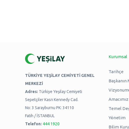
Kurumsal
Tarihçe
TÜRKİYE YEŞİLAY CEMİYETİ GENEL
Başkanın 
MERKEZİ
Vizyonum
Adres:
Türkiye Yeşilay Cemiyeti
Amacımız -
Sepetçiler Kasrı Kennedy Cad.
No: 3 Sarayburnu PK: 34110
Temel Değ
Fatih / İSTANBUL
Yönetim
Telefon:
444 1920
Bilim Kuru