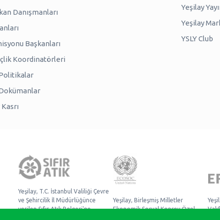
Yeşilay Yayı
kan Danışmanları
Yeşilay Mar
anları
YSLY Club
isyonu Başkanları
lik Koordinatörleri
olitikalar
 Dokümanlar
 Kasrı
Yeşilay, T.C. İstanbul Valiliği Çevre
ve Şehircilik İl Müdürlüğünce
Yeşilay, Birleşmiş Milletler
Yeşi
verilen Sıfır Atık Belgesi'ne
Ekonomik Sosyal Konsey Özel
Vakf
sahiptir.
Danışmanlık Statüsüne sahiptir.
Müke