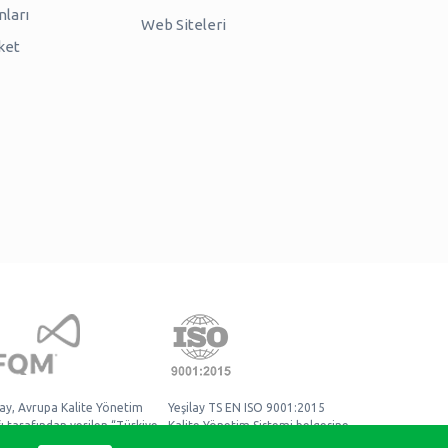
nları
Web Siteleri
ket
lay, Avrupa Kalite Yönetim
Yeşilay TS EN ISO 9001:2015
ı tarafından verilen “Türkiye
Kalite Yönetim Sistemi belgesine
mmellik Ödülü” sahibidir.
sahiptir.